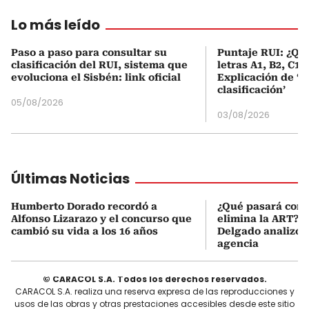
Lo más leído
Paso a paso para consultar su
Puntaje RUI: ¿Qué
clasificación del RUI, sistema que
letras A1, B2, C1 
evoluciona el Sisbén: link oficial
Explicación de ‘
clasificación’
05/08/2026
03/08/2026
Últimas Noticias
Humberto Dorado recordó a
¿Qué pasará con l
Alfonso Lizarazo y el concurso que
elimina la ART? D
cambió su vida a los 16 años
Delgado analizó e
agencia
© CARACOL S.A. Todos los derechos reservados.
CARACOL S.A. realiza una reserva expresa de las reproducciones y
usos de las obras y otras prestaciones accesibles desde este sitio