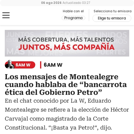
06 ago 2026
Actualizado
03:27
Hable con el
Selecciona tu emisora
Programa
Elige tu emisora
6AM W
6AM W
Los mensajes de Montealegre
cuando hablaba de “bancarrota
ética del Gobierno Petro”
En el chat conocido por La W, Eduardo
Montealegre se refiere a la elección de Héctor
Carvajal como magistrado de la Corte
Constitucional. “¡Basta ya Petro!“, dijo.