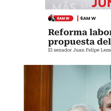
6AM W
6AM W
Reforma labor
propuesta del
El senador Juan Felipe Lemo