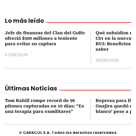
Lo más leído
Jefe de finanzas del Clan del Golfo
Qué subsidios rec
ofreció $500 millones a teniente
C01 en la nueva c
para evitar su captura
RUI: Beneficios y
saber
07/08/2026
06/08/2026
Últimas Noticias
Tom Rahill rompe record de 96
Represa para lle
pitones capturadas en 10 días: “Es
Guajira quedó en 
una terapia para exmilitares”
blanco’ pese a p
© CARACOL S.A. Todos los derechos reservados.