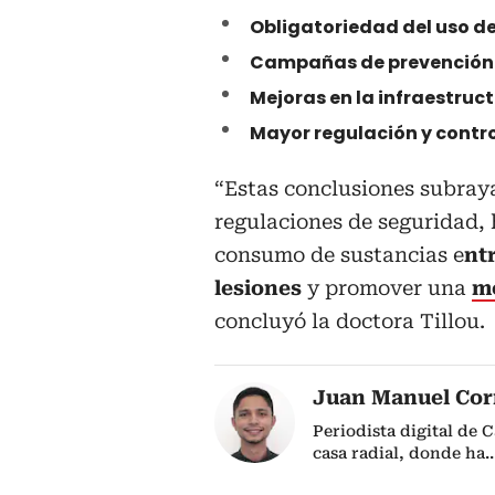
Obligatoriedad del uso d
Campañas de prevención 
Mejoras en la infraestruc
Mayor regulación y contro
“Estas conclusiones subraya
regulaciones de seguridad, h
consumo de sustancias e
nt
lesiones
y promover una
m
concluyó la doctora Tillou.
Juan Manuel Cor
Periodista digital de 
casa radial, donde ha
..