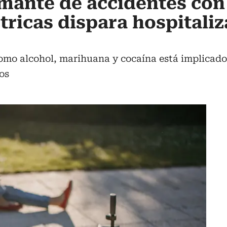
mante de accidentes con
ctricas dispara hospitali
omo alcohol, marihuana y cocaína está implicado
os