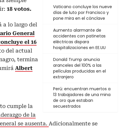
ía siemple
Vaticano concluye los nueve
ir:
18 votos.
días de luto por Francisco y
pone mira en el cónclave
 a lo largo del
Aumento alarmante de
ario General
accidentes con patinetas
oncluye el 16
eléctricas dispara
hospitalizaciones en EE.UU
o del actual
magro, termina
Donald Trump anuncia
aranceles del 100% a las
sumirá
Albert
películas producidas en el
extranjero
Perú: encuentran muertos a
13 trabajadores de una mina
de oro que estaban
nto cumple la
secuestrados
liderazgo de la
eneral se ausenta.
Adicionalmente se