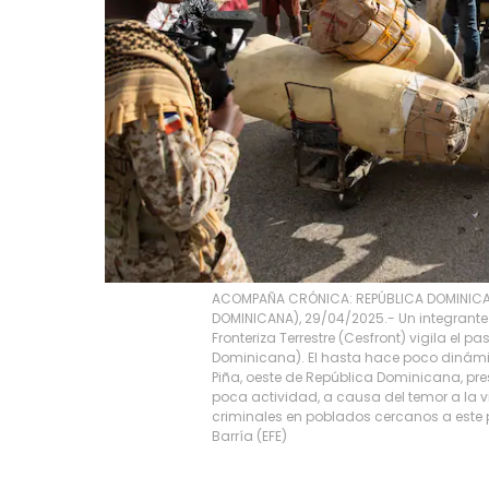
ACOMPAÑA CRÓNICA: REPÚBLICA DOMINICANA
DOMINICANA), 29/04/2025.- Un integrante
Fronteriza Terrestre (Cesfront) vigila el pa
Dominicana). El hasta hace poco dinámi
Piña, oeste de República Dominicana, pre
poca actividad, a causa del temor a la v
criminales en poblados cercanos a este p
Barría
(
EFE
)