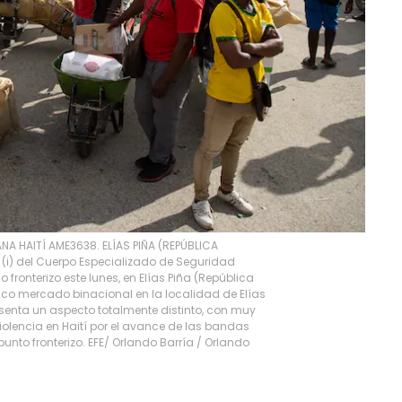
 HAITÍ AME3638. ELÍAS PIÑA (REPÚBLICA
 (i) del Cuerpo Especializado de Seguridad
so fronterizo este lunes, en Elías Piña (República
co mercado binacional en la localidad de Elías
senta un aspecto totalmente distinto, con muy
iolencia en Haití por el avance de las bandas
unto fronterizo. EFE/ Orlando Barría
/
Orlando