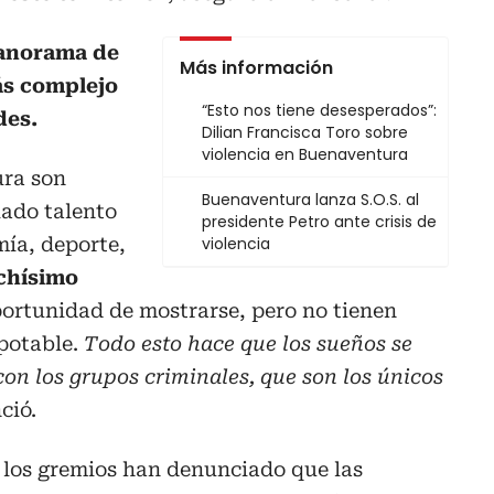
panorama de
Más información
ás complejo
“Esto nos tiene desesperados”:
des.
Dilian Francisca Toro sobre
violencia en Buenaventura
ura son
Buenaventura lanza S.O.S. al
iado talento
presidente Petro ante crisis de
mía, deporte,
violencia
chísimo
oportunidad de mostrarse, pero no tienen
 potable.
Todo esto hace que los sueños se
n los grupos criminales, que son los únicos
ció.
 los gremios han denunciado que las