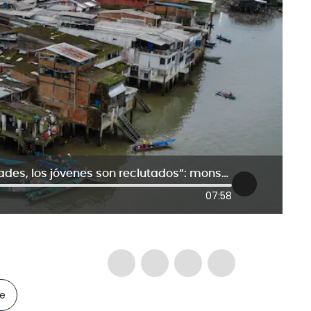
“En Buenaventura no hay oportunidades, los jóvenes son reclutados”: monseñor Rubén Darío Jaramillo
07:58
le