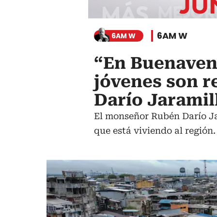
6AM W
6AM W
“En Buenavent
jóvenes son 
Darío Jaramil
El monseñor Rubén Darío Ja
que está viviendo al región.