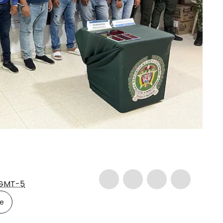
GMT-5
le