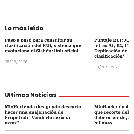
Lo más leído
Paso a paso para consultar su
Puntaje RUI: ¿Qué
clasificación del RUI, sistema que
letras A1, B2, C1 
evoluciona el Sisbén: link oficial
Explicación de ‘
clasificación’
05/08/2026
03/08/2026
Últimas Noticias
MinHacienda designado descartó
MinHacienda des
hacer una enajenación de
que recorte del g
Ecopetrol: “Venderlo sería un
deberá ser de, al
error”
billones