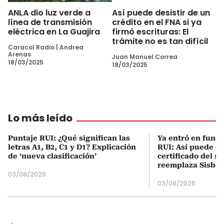
ANLA dio luz verde a
Así puede desistir de un
línea de transmisión
crédito en el FNA si ya
eléctrica en La Guajira
firmó escrituras: El
trámite no es tan difícil
Caracol Radio
|
Andrea
Arenas
Juan Manuel Correa
18/03/2025
18/03/2025
Lo más leído
Puntaje RUI: ¿Qué significan las
Ya entró en func
letras A1, B2, C1 y D1? Explicación
RUI: Así puede d
de ‘nueva clasificación’
certificado del s
reemplaza Sisbé
03/08/2026
03/08/2026