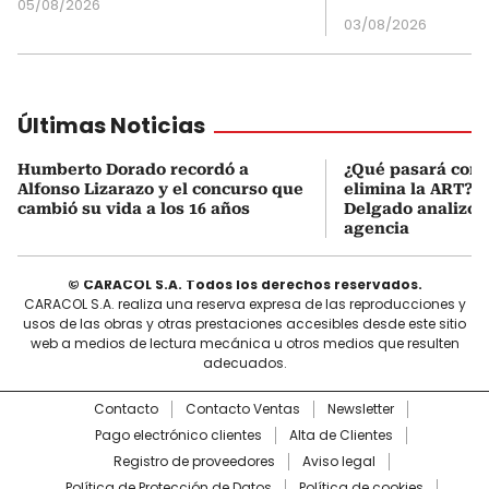
05/08/2026
03/08/2026
Últimas Noticias
Humberto Dorado recordó a
¿Qué pasará con l
Alfonso Lizarazo y el concurso que
elimina la ART? D
cambió su vida a los 16 años
Delgado analizó e
agencia
© CARACOL S.A. Todos los derechos reservados.
CARACOL S.A. realiza una reserva expresa de las reproducciones y
usos de las obras y otras prestaciones accesibles desde este sitio
web a medios de lectura mecánica u otros medios que resulten
adecuados.
Contacto
Contacto Ventas
Newsletter
Pago electrónico clientes
Alta de Clientes
Registro de proveedores
Aviso legal
Política de Protección de Datos
Política de cookies