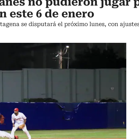
anes no pudieron jugar p
án este 6 de enero
tagena se disputará el próximo lunes, con ajust