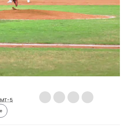
MT-5
le