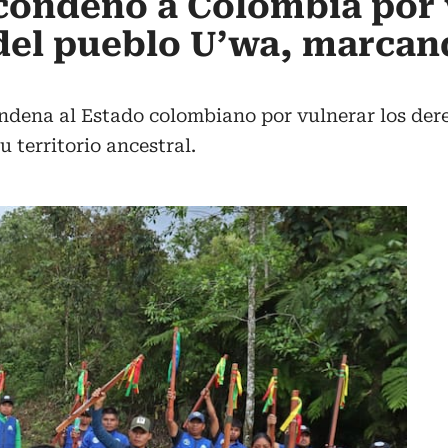
condenó a Colombia por 
del pueblo U’wa, marcan
ndena al Estado colombiano por vulnerar los der
u territorio ancestral.