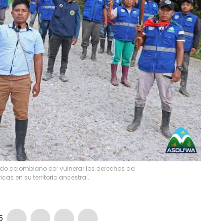
do colombiano por vulnerar los derechos del
as en su territorio ancestral.
5