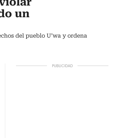
violar
do un
echos del pueblo U’wa y ordena