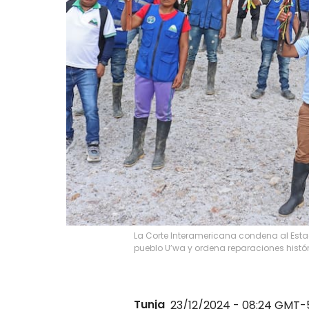
La Corte Interamericana condena al Esta
pueblo U’wa y ordena reparaciones históric
Tunja
23/12/2024 - 08:24
GMT-