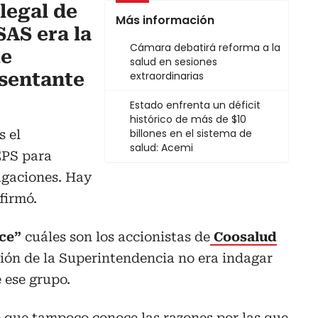
legal de
Más información
SAS era la
Cámara debatirá reforma a la
ue
salud en sesiones
sentante
extraordinarias
Estado enfrenta un déficit
histórico de más de $10
billones en el sistema de
s el
salud: Acemi
EPS para
agaciones. Hay
firmó.
ce”
cuáles son los accionistas de
Coosalud
ión de la Superintendencia no era indagar
 ese grupo.
 que tampoco conoce las razones por las que