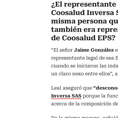
¿El representante 
Coosalud Inversa 
misma persona q
también era repre
de Coosalud EPS?
“El señor
Jaime González
e
representante legal de esa 
cuando se iniciaron las ind
un claro nexo entre ellos”, a
Leal aseguró que
“descono
Inversa SAS
porque la func
acerca de la composición de
De la misma manera, señaló