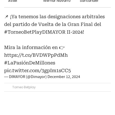
AVAR
Wilmar Navarro
Santander
📌 ¡Ya tenemos las designaciones arbitrales
del partido de Vuelta de la Gran Final del
#TorneoBetPlayDIMAYOR
II-2024!
Mira la información en 👉
https://t.co/BVDWPpPdMh
#LaPasiónDeMillones
pic.twitter.com/3gpIm1sCC5
— DIMAYOR (@Dimayor)
December 12, 2024
Torneo Betplay