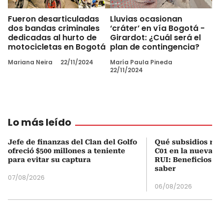
Fueron desarticuladas
Lluvias ocasionan
dos bandas criminales
‘cráter’ en vía Bogotá -
dedicadas al hurto de
Girardot: ¿Cuál será el
motocicletas en Bogotá
plan de contingencia?
Mariana Neira
22/11/2024
María Paula Pineda
22/11/2024
Lo más leído
Jefe de finanzas del Clan del Golfo
Qué subsidios rec
ofreció $500 millones a teniente
C01 en la nueva c
para evitar su captura
RUI: Beneficios y
saber
07/08/2026
06/08/2026