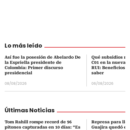
Lo más leído
Así fue la posesión de Abelardo De
Qué subsidios rec
la Espriella presidente de
C01 en la nueva c
Colombia: Primer discurso
RUI: Beneficios y
presidencial
saber
08/08/2026
06/08/2026
Últimas Noticias
Tom Rahill rompe record de 96
Represa para lle
pitones capturadas en 10 días: “Es
Guajira quedó en 