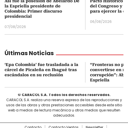
Así fue la posesión de Abelardo De
Pacto Histórico d
la Espriella presidente de
del Congreso y e
Colombia: Primer discurso
para ejercer la o
presidencial
06/08/2026
07/08/2026
Últimas Noticias
‘Epa Colombia’ fue trasladada a la
“Fronteras no p
cárcel de Picaleña en Ibagué tras
convertirse en re
escándalos en su reclusión
corrupción”: Abel
Espriella
© CARACOL S.A. Todos los derechos reservados.
CARACOL S.A. realiza una reserva expresa de las reproducciones y
usos de las obras y otras prestaciones accesibles desde este sitio
web a medios de lectura mecánica u otros medios que resulten
adecuados.
Contacto
Contacto Ventas
Newsletter