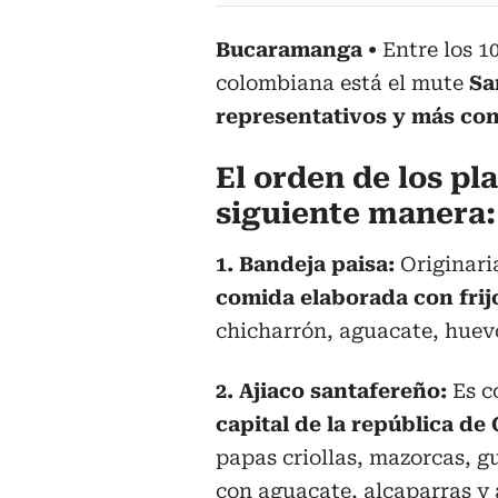
Bucaramanga
Entre los 1
colombiana está el mute
Sa
representativos y más con
El orden de los pl
siguiente manera:
1. Bandeja paisa:
Originar
comida elaborada con frijo
chicharrón, aguacate, huev
2. Ajiaco santafereño:
Es c
capital de la república de
papas criollas, mazorcas, g
con aguacate, alcaparras y 