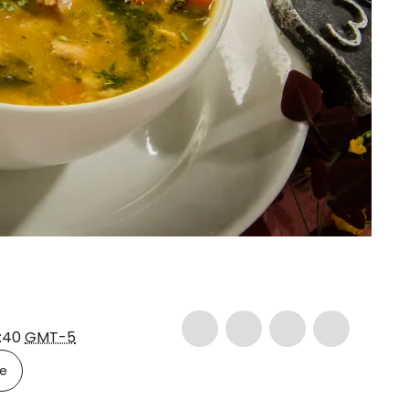
0:40
GMT-5
le