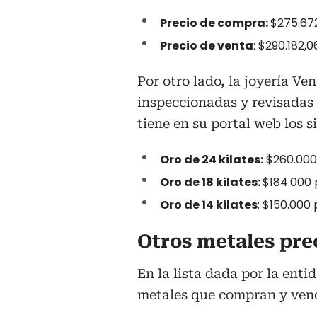
Precio de compra:
$275.67
Precio de venta
: $290.182
Por otro lado, la joyería Ve
inspeccionadas y revisadas
tiene en su portal web los s
Oro de 24 kilates:
$260.000
Oro de 18 kilates:
$184.000
Oro de 14 kilates
: $150.000
Otros metales pre
En la lista dada por la enti
metales que compran y vende