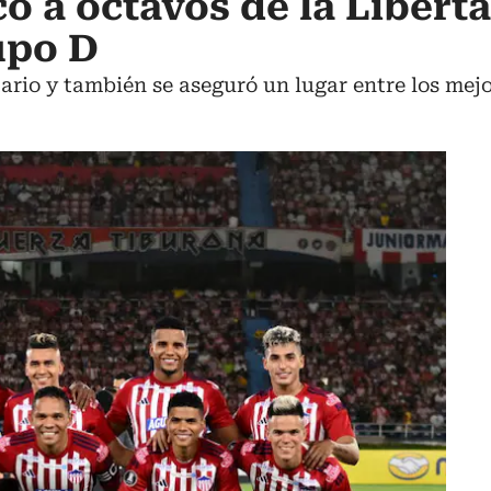
có a octavos de la Libert
upo D
ario y también se aseguró un lugar entre los mejo