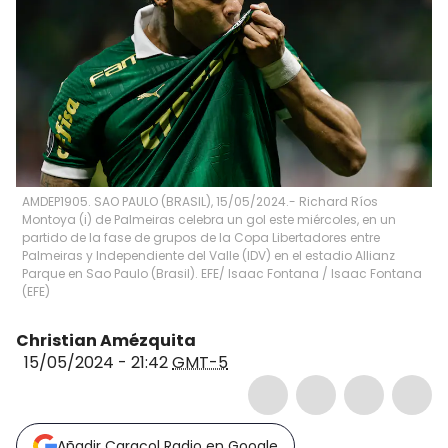
AMDEP1905. SAO PAULO (BRASIL), 15/05/2024.- Richard Ríos
Montoya (i) de Palmeiras celebra un gol este miércoles, en un
partido de la fase de grupos de la Copa Libertadores entre
Palmeiras y Independiente del Valle (IDV) en el estadio Allianz
Parque en Sao Paulo (Brasil). EFE/ Isaac Fontana
/
Isaac Fontana
(
EFE
)
Christian Amézquita
15/05/2024 - 21:42
GMT-5
Añadir Caracol Radio en Google