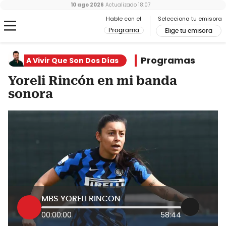
10 ago 2026
Actualizado
18:07
Hable con el
Selecciona tu emisora
Programa
Elige tu emisora
Programas
A Vivir Que Son Dos Días
Yoreli Rincón en mi banda
sonora
MBS YORELI RINCON
00:00:00
58:44