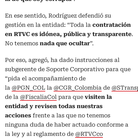
En ese sentido, Rodríguez defendió su
gestión en la entidad: “Toda la
contratación
en RTVC es idónea, pública y transparente
.
No tenemos
nada que ocultar
”.
Por eso, agregó, ha dado instrucciones al
subgerente de Soporte Corporativo para que
“pida el acompañamiento de
la
@PGN_COL
la
@CGR_Colombia
de
@STrans
de la
@FiscaliaCol
para que
visiten la
entidad y revisen todas nuestras
acciones
frente a las que no tenemos
ninguna duda de haber actuado conforme a
la ley y al reglamento de
@RTVCco