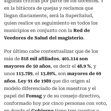
algunas críticas por parte de los docentes. Y
en la bitácora de quejas y reclamos que
llegan diariamente, será la SuperSalud,
quien realice un seguimiento en todos los
municipios en conjunto con la
Red de
Veedores de Salud del magisterio
.
Por último cabe contextualizar que de los
más de
818 mil afiliados
,
401.114 son
mayores de 50 años
, es decir el
48.9 %
, y
unos
113.789
, el
13.89%
, son
mayores de 69
años
.
Ley 91 de 1989
que dio origen al
modelo diferenciado de los maestros y el
papel del
Fomag
y de su consejo directivo,
conformado hoy por cinco personas con voto,
en donde el
Gobierno
tiene tres puestos y