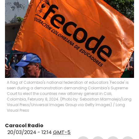
A flag of Colombia's national federation of educators 'Fecode' is
seen during a demonstration demanding Colombia's Supreme
Court to elect the countries new attorney general in Cali,
Colombia, February 8, 2024. (Photo by: Sebastian Marmolejo/Long
Visual Press/Universal Images Group via Getty Images)
/
Long
Visual Press
Caracol Radio
20/03/2024 - 12:14
GMT-5