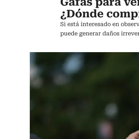
Gafas para ver
¿Dónde compr
Si está interesado en observ
puede generar daños irrever