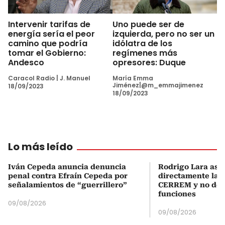
Intervenir tarifas de
Uno puede ser de
energía sería el peor
izquierda, pero no ser un
camino que podría
idólatra de los
tomar el Gobierno:
regímenes más
Andesco
opresores: Duque
Caracol Radio
|
J. Manuel
María Emma
Jiménez|@m_emmajimenez
18/09/2023
18/09/2023
Lo más leído
Iván Cepeda anuncia denuncia
Rodrigo Lara asu
penal contra Efraín Cepeda por
directamente la P
señalamientos de “guerrillero”
CERREM y no del
funciones
09/08/2026
09/08/2026