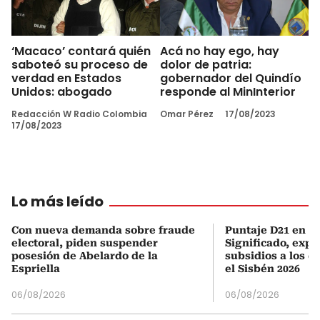
‘Macaco’ contará quién
Acá no hay ego, hay
saboteó su proceso de
dolor de patria:
verdad en Estados
gobernador del Quindío
Unidos: abogado
responde al MinInterior
Redacción W Radio Colombia
Omar Pérez
17/08/2023
17/08/2023
Lo más leído
Con nueva demanda sobre fraude
Puntaje D21 en el
electoral, piden suspender
Significado, expl
posesión de Abelardo de la
subsidios a los q
Espriella
el Sisbén 2026
06/08/2026
06/08/2026