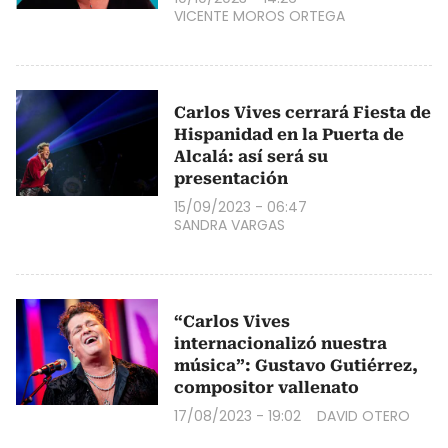
VICENTE MOROS ORTEGA
Carlos Vives cerrará Fiesta de
Hispanidad en la Puerta de
Alcalá: así será su
presentación
15/09/2023 - 06:47
SANDRA VARGAS
“Carlos Vives
internacionalizó nuestra
música”: Gustavo Gutiérrez,
compositor vallenato
17/08/2023 - 19:02
DAVID OTERO