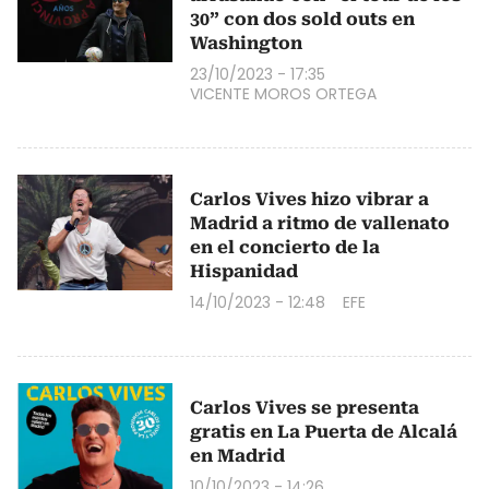
30” con dos sold outs en
Washington
23/10/2023 - 17:35
VICENTE MOROS ORTEGA
Carlos Vives hizo vibrar a
Madrid a ritmo de vallenato
en el concierto de la
Hispanidad
14/10/2023 - 12:48
EFE
Carlos Vives se presenta
gratis en La Puerta de Alcalá
en Madrid
10/10/2023 - 14:26