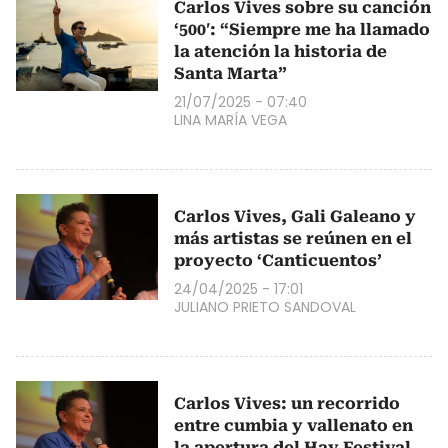
Carlos Vives sobre su canción
‘500′: “Siempre me ha llamado
la atención la historia de
Santa Marta”
21/07/2025 - 07:40
LINA MARÍA VEGA
Carlos Vives, Gali Galeano y
más artistas se reúnen en el
proyecto ‘Canticuentos’
24/04/2025 - 17:01
JULIANO PRIETO SANDOVAL
Carlos Vives: un recorrido
entre cumbia y vallenato en
la apertura del Hay Festival