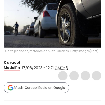
Carro pinchado, métodos de hurto. Créditos: Getty Images
(
Thot
)
Caracol
Medellín
17/06/2023 - 12:21
GMT-5
Añadir Caracol Radio en Google