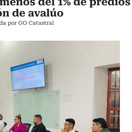
menos del 1% de predios
ón de avalúo
ada por GO Catastral