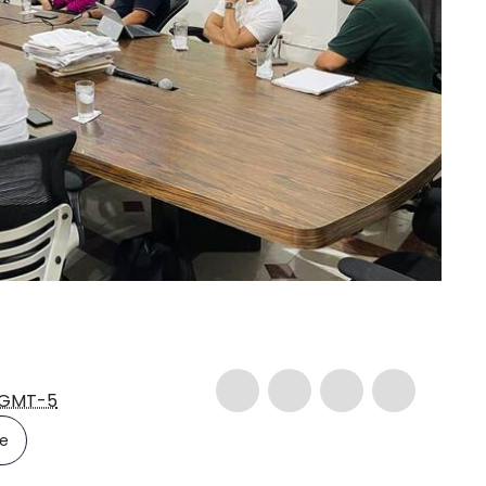
GMT-5
le