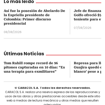
Lo más leído
Así fue la posesión de Abelardo De
Jefe de finanzas 
la Espriella presidente de
Golfo ofreció $50
Colombia: Primer discurso
teniente para evi
presidencial
07/08/2026
08/08/2026
Últimas Noticias
Tom Rahill rompe record de 96
Represa para lle
pitones capturadas en 10 días: “Es
Guajira quedó en 
una terapia para exmilitares”
blanco’ pese a p
© CARACOL S.A. Todos los derechos reservados.
CARACOL S.A. realiza una reserva expresa de las reproducciones y
usos de las obras y otras prestaciones accesibles desde este sitio
web a medios de lectura mecánica u otros medios que resulten
adecuados.