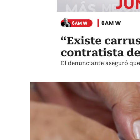
6AM W
6AM W
“Existe carrus
contratista d
El denunciante aseguró que