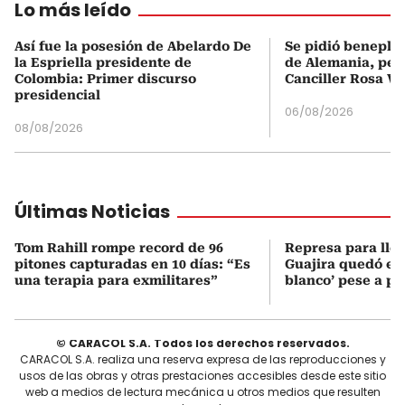
Lo más leído
Así fue la posesión de Abelardo De
Se pidió beneplá
la Espriella presidente de
de Alemania, pero
Colombia: Primer discurso
Canciller Rosa Vi
presidencial
06/08/2026
08/08/2026
Últimas Noticias
Tom Rahill rompe record de 96
Represa para lle
pitones capturadas en 10 días: “Es
Guajira quedó en 
una terapia para exmilitares”
blanco’ pese a p
© CARACOL S.A. Todos los derechos reservados.
CARACOL S.A. realiza una reserva expresa de las reproducciones y
usos de las obras y otras prestaciones accesibles desde este sitio
web a medios de lectura mecánica u otros medios que resulten