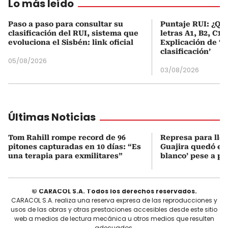
Lo más leído
Paso a paso para consultar su
Puntaje RUI: ¿Qué
clasificación del RUI, sistema que
letras A1, B2, C1 
evoluciona el Sisbén: link oficial
Explicación de ‘
clasificación’
05/08/2026
03/08/2026
Últimas Noticias
Tom Rahill rompe record de 96
Represa para lle
pitones capturadas en 10 días: “Es
Guajira quedó en 
una terapia para exmilitares”
blanco’ pese a p
© CARACOL S.A. Todos los derechos reservados.
CARACOL S.A. realiza una reserva expresa de las reproducciones y
usos de las obras y otras prestaciones accesibles desde este sitio
web a medios de lectura mecánica u otros medios que resulten
adecuados.