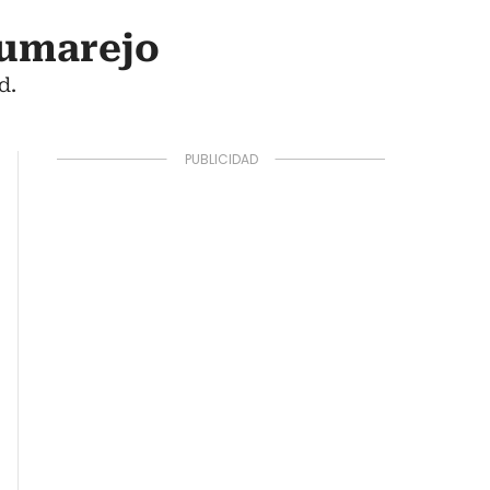
Pumarejo
d.