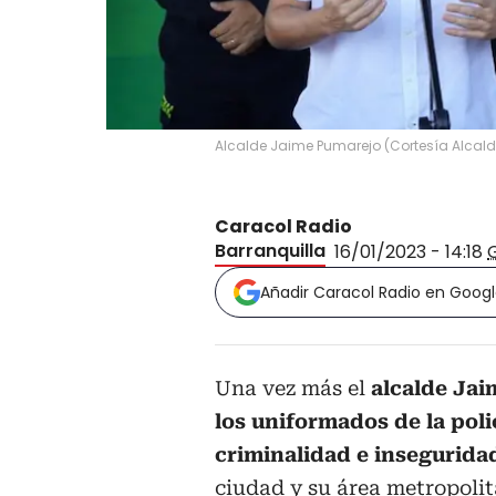
Alcalde Jaime Pumarejo
(
Cortesía Alcald
Caracol Radio
Barranquilla
16/01/2023 - 14:18
Añadir Caracol Radio en Goog
Una vez más el
alcalde Jai
los uniformados de la poli
criminalidad e insegurid
ciudad y su área metropolit