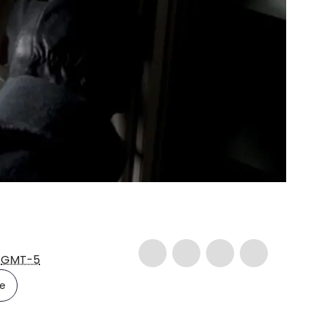
7
GMT-5
le