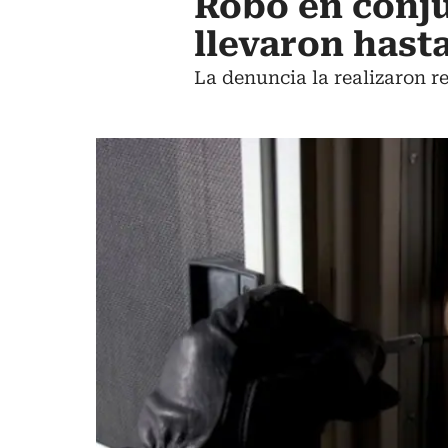
Robo en conju
llevaron hast
La denuncia la realizaron r