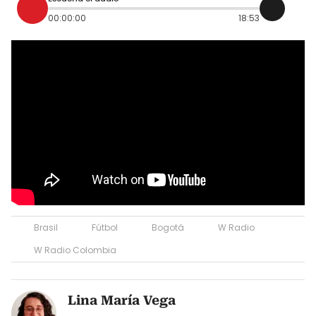
00:00:00
18:53
Brasil
Fútbol
Bogotá
W Radio
W Radio Colombia
Lina María Vega