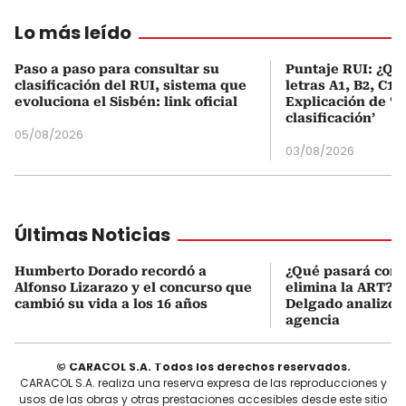
Lo más leído
Paso a paso para consultar su
Puntaje RUI: ¿Qué
clasificación del RUI, sistema que
letras A1, B2, C1 
evoluciona el Sisbén: link oficial
Explicación de ‘
clasificación’
05/08/2026
03/08/2026
Últimas Noticias
Humberto Dorado recordó a
¿Qué pasará con l
Alfonso Lizarazo y el concurso que
elimina la ART? D
cambió su vida a los 16 años
Delgado analizó e
agencia
© CARACOL S.A. Todos los derechos reservados.
CARACOL S.A. realiza una reserva expresa de las reproducciones y
usos de las obras y otras prestaciones accesibles desde este sitio