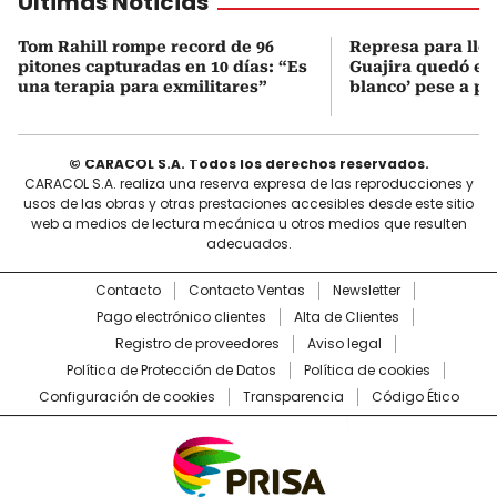
Últimas Noticias
Tom Rahill rompe record de 96
Represa para lle
pitones capturadas en 10 días: “Es
Guajira quedó en 
una terapia para exmilitares”
blanco’ pese a p
© CARACOL S.A. Todos los derechos reservados.
CARACOL S.A. realiza una reserva expresa de las reproducciones y
usos de las obras y otras prestaciones accesibles desde este sitio
web a medios de lectura mecánica u otros medios que resulten
adecuados.
Contacto
Contacto Ventas
Newsletter
Pago electrónico clientes
Alta de Clientes
Registro de proveedores
Aviso legal
Política de Protección de Datos
Política de cookies
Configuración de cookies
Transparencia
Código Ético