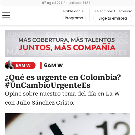
07 ago 2026
Actualizado
14:34
Hable con el
Selecciona tu emisora
Programa
Elige tu emisora
6AM W
6AM W
¿Qué es urgente en Colombia?
#UnCambioUrgenteEs
Opine sobre nuestro tema del día en La W
con Julio Sánchez Cristo.