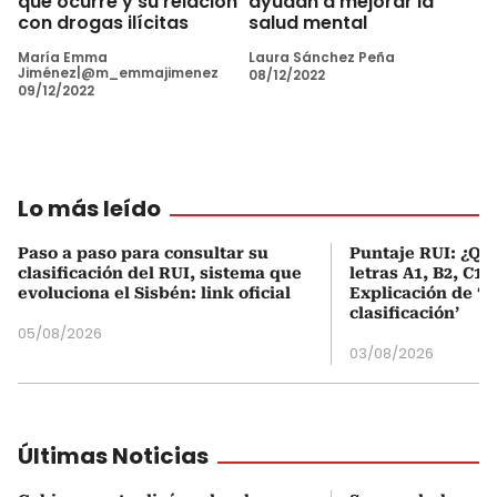
ayudan a mejorar la
qué ocurre y su relación
salud mental
con drogas ilícitas
Laura Sánchez Peña
María Emma
Jiménez|@m_emmajimenez
08/12/2022
09/12/2022
Lo más leído
Paso a paso para consultar su
Puntaje RUI: ¿Qué
clasificación del RUI, sistema que
letras A1, B2, C1 
evoluciona el Sisbén: link oficial
Explicación de ‘
clasificación’
05/08/2026
03/08/2026
Últimas Noticias