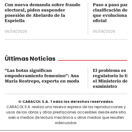
Con nueva demanda sobre fraude
Paso a paso para 
electoral, piden suspender
clasificación del
posesión de Abelardo de la
que evoluciona el
Espriella
oficial
06/08/2026
05/08/2026
Últimas Noticias
“Las botas significan
El problema es q
empoderamiento femenino”: Ana
regulatorio lo ti
María Restrepo, experta en moda
el Ministerio de 
exministro
© CARACOL S.A. Todos los derechos reservados.
CARACOL S.A. realiza una reserva expresa de las reproducciones y
usos de las obras y otras prestaciones accesibles desde este sitio
web a medios de lectura mecánica u otros medios que resulten
adecuados.