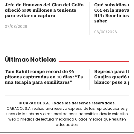
Jefe de finanzas del Clan del Golfo
Qué subsidios rec
ofreció $500 millones a teniente
C01 en la nueva c
para evitar su captura
RUI: Beneficios y
saber
07/08/2026
06/08/2026
Últimas Noticias
Tom Rahill rompe record de 96
Represa para lle
pitones capturadas en 10 días: “Es
Guajira quedó en 
una terapia para exmilitares”
blanco’ pese a p
© CARACOL S.A. Todos los derechos reservados.
CARACOL S.A. realiza una reserva expresa de las reproducciones y
usos de las obras y otras prestaciones accesibles desde este sitio
web a medios de lectura mecánica u otros medios que resulten
adecuados.