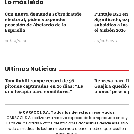
Lo más leído
Con nueva demanda sobre fraude
Puntaje D21 en el
electoral, piden suspender
Significado, expl
posesión de Abelardo de la
subsidios a los q
Espriella
el Sisbén 2026
06/08/2026
06/08/2026
Últimas Noticias
Tom Rahill rompe record de 96
Represa para lle
pitones capturadas en 10 días: “Es
Guajira quedó en 
una terapia para exmilitares”
blanco’ pese a p
© CARACOL S.A. Todos los derechos reservados.
CARACOL S.A. realiza una reserva expresa de las reproducciones y
usos de las obras y otras prestaciones accesibles desde este sitio
web a medios de lectura mecánica u otros medios que resulten
adecuados.