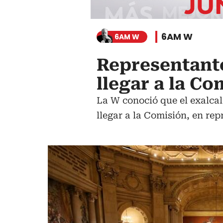
6AM W
6AM W
Representant
llegar a la C
La W conoció que el exalca
llegar a la Comisión, en rep