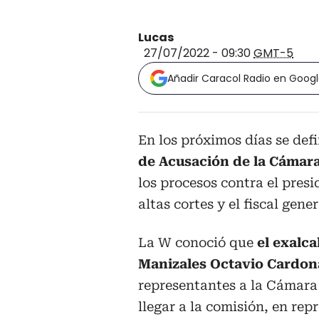
Lucas
27/07/2022 - 09:30
GMT-5
Añadir Caracol Radio en Goog
En los próximos días se def
de Acusación de la Cámar
los procesos contra el pres
altas cortes y el fiscal gene
La W conoció que
el exalca
Manizales Octavio Cardo
representantes a la Cámara
llegar a la comisión, en rep