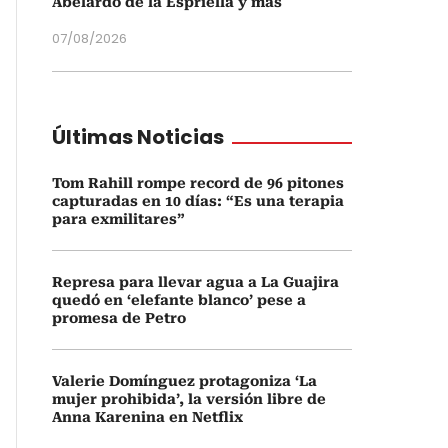
Abelardo de la Espriella y más
07/08/2026
Últimas Noticias
Tom Rahill rompe record de 96 pitones
capturadas en 10 días: “Es una terapia
para exmilitares”
Represa para llevar agua a La Guajira
quedó en ‘elefante blanco’ pese a
promesa de Petro
Valerie Domínguez protagoniza ‘La
mujer prohibida’, la versión libre de
Anna Karenina en Netflix