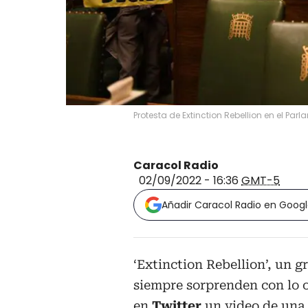
Protesta de Extinction Rebellion en el Par
Caracol Radio
02/09/2022 - 16:36
GMT-5
Añadir Caracol Radio en Goog
‘Extinction Rebellion’, un g
siempre sorprenden con lo o
en
Twitter
un video de una 