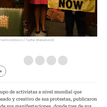
lamento británico
/
Twitter XRebellionUK
le
rupo de activistas a nivel mundial que
sado y creativo de sus protestas, publicaron
de sus manifestaciones, donde tres de sus