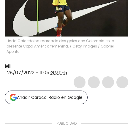
Linda Caicedo ha marcado dos goles con Colombia en la
presente Copa América femenina.
/
Getty Images / Gabriel
Aponte
Mi
28/07/2022 - 11:05
GMT-5
Añadir Caracol Radio en Google