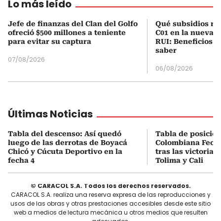
Lo más leído
Jefe de finanzas del Clan del Golfo
Qué subsidios rec
ofreció $500 millones a teniente
C01 en la nueva c
para evitar su captura
RUI: Beneficios y
saber
07/08/2026
06/08/2026
Últimas Noticias
Tabla del descenso: Así quedó
Tabla de posicio
luego de las derrotas de Boyacá
Colombiana Fecha
Chicó y Cúcuta Deportivo en la
tras las victorias
fecha 4
Tolima y Cali
© CARACOL S.A. Todos los derechos reservados.
CARACOL S.A. realiza una reserva expresa de las reproducciones y
usos de las obras y otras prestaciones accesibles desde este sitio
web a medios de lectura mecánica u otros medios que resulten