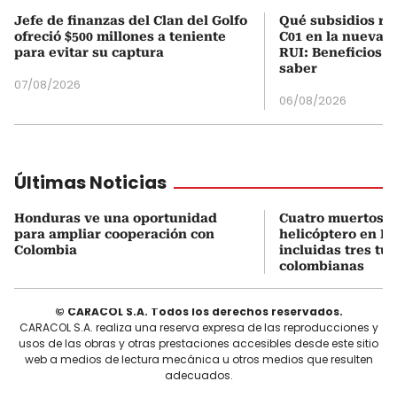
Jefe de finanzas del Clan del Golfo
Qué subsidios rec
ofreció $500 millones a teniente
C01 en la nueva c
para evitar su captura
RUI: Beneficios y
saber
07/08/2026
06/08/2026
Últimas Noticias
Honduras ve una oportunidad
Cuatro muertos e
para ampliar cooperación con
helicóptero en Ri
Colombia
incluidas tres tur
colombianas
© CARACOL S.A. Todos los derechos reservados.
CARACOL S.A. realiza una reserva expresa de las reproducciones y
usos de las obras y otras prestaciones accesibles desde este sitio
web a medios de lectura mecánica u otros medios que resulten
adecuados.