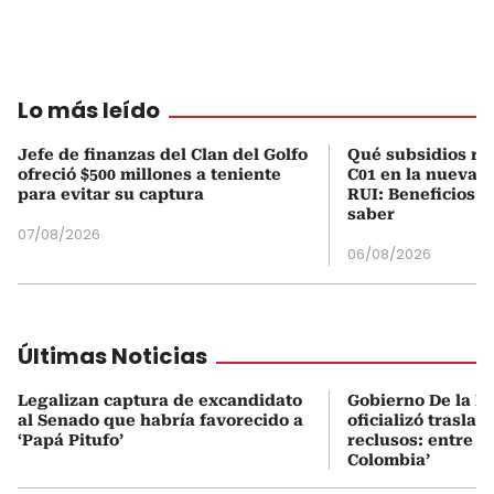
Lo más leído
Jefe de finanzas del Clan del Golfo
Qué subsidios rec
ofreció $500 millones a teniente
C01 en la nueva c
para evitar su captura
RUI: Beneficios y
saber
07/08/2026
06/08/2026
Últimas Noticias
Legalizan captura de excandidato
Gobierno De la Es
al Senado que habría favorecido a
oficializó traslad
‘Papá Pitufo’
reclusos: entre el
Colombia’